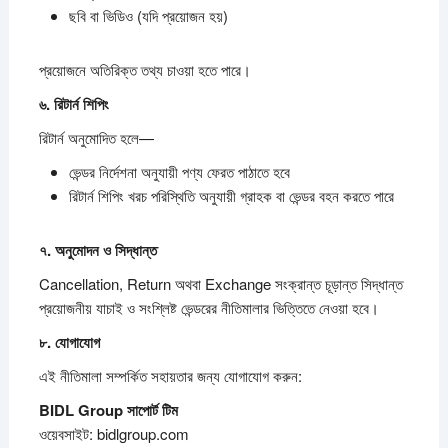
ছবি বা ভিডিও (যদি প্রয়োজন হয়)
প্রয়োজনে অতিরিক্ত তথ্য চাওয়া হতে পারে।
৬.
রিটার্ন
শিপিং
রিটার্ন অনুমোদিত হলে—
ভেন্ডর নির্দেশনা অনুযায়ী পণ্য ফেরত পাঠাতে হবে
রিটার্ন শিপিং খরচ পরিস্থিতি অনুযায়ী গ্রাহক বা ভেন্ডর বহন করতে পারে
৭.
অনুমোদন
ও
সিদ্ধান্ত
Cancellation, Return অথবা Exchange সংক্রান্ত চূড়ান্ত সিদ্ধান্ত
প্রয়োজনীয় যাচাই ও সংশ্লিষ্ট ভেন্ডরের নীতিমালার ভিত্তিতে নেওয়া হবে।
৮.
যোগাযোগ
এই নীতিমালা সম্পর্কিত সহায়তার জন্য যোগাযোগ করুন:
BIDL Group
সাপোর্ট
টিম
ওয়েবসাইট: bidlgroup.com