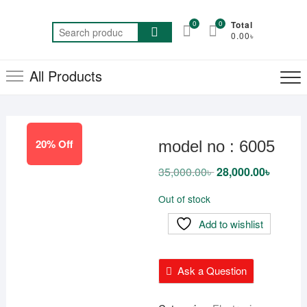
Skip
to
0
0
Total
Search
0.00৳
content
for:
All Products
20% Off
model no : 6005
35,000.00
৳
Original
28,000.00
৳
Current
price
price
was:
is:
Out of stock
35,000.00৳ .
28,000.
Add to wishlist
Ask a Question