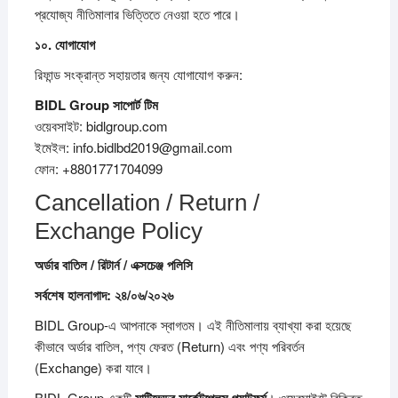
প্রযোজ্য নীতিমালার ভিত্তিতে নেওয়া হতে পারে।
১০.
যোগাযোগ
রিফান্ড সংক্রান্ত সহায়তার জন্য যোগাযোগ করুন:
BIDL Group
সাপোর্ট
টিম
ওয়েবসাইট: bidlgroup.com
ইমেইল: info.bidlbd2019@gmail.com
ফোন: +8801771704099
Cancellation / Return /
Exchange Policy
অর্ডার
বাতিল /
রিটার্ন /
এক্সচেঞ্জ
পলিসি
সর্বশেষ
হালনাগাদ:
২৪/
০৬/
২০২৬
BIDL Group-এ আপনাকে স্বাগতম। এই নীতিমালায় ব্যাখ্যা করা হয়েছে
কীভাবে অর্ডার বাতিল, পণ্য ফেরত (Return) এবং পণ্য পরিবর্তন
(Exchange) করা যাবে।
BIDL Group একটি
মাল্টিভেন্ডর
মার্কেটপ্লেস
প্ল্যাটফর্ম
। ওয়েবসাইটে বিক্রিত