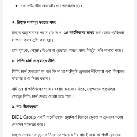
ওয়ালেট/স্টোর ক্রেডিট (যদি প্রযোজ্য হয়)
৭.
রিফান্ড
সম্পন্ন
হওয়ার
সময়
রিফান্ড অনুমোদনের পর সাধারণত
৭–
১৪
কার্যদিবসের
মধ্যে
অর্থ ফেরত প্রক্রিয়া
সম্পন্ন করার চেষ্টা করা হয়।
তবে ব্যাংক, পেমেন্ট গেটওয়ে বা ভেন্ডরের কারণে সময় কিছুটা বেশি লাগতে পারে।
৮.
শিপিং
চার্জ
সংক্রান্ত
নীতি
শিপিং চার্জ ফেরতযোগ্য হবে কি না তা সংশ্লিষ্ট ভেন্ডরের নীতিমালা এবং রিফান্ডের
কারণের উপর নির্ভর করবে।
যদি ভুল বা ক্ষতিগ্রস্ত পণ্য সরবরাহ করা হয়ে থাকে, সেক্ষেত্রে প্রযোজ্য
ক্ষেত্রে শিপিং চার্জ ফেরত দেওয়া হতে পারে।
৯.
দায়
সীমাবদ্ধতা
BIDL Group একটি মার্কেটপ্লেস প্ল্যাটফর্ম হিসেবে ক্রেতা ও ভেন্ডরের মধ্যে
লেনদেন সহজতর করে।
রিফান্ড সংক্রান্ত চূড়ান্ত সিদ্ধান্ত প্রয়োজনীয় যাচাই এবং সংশ্লিষ্ট ভেন্ডরের