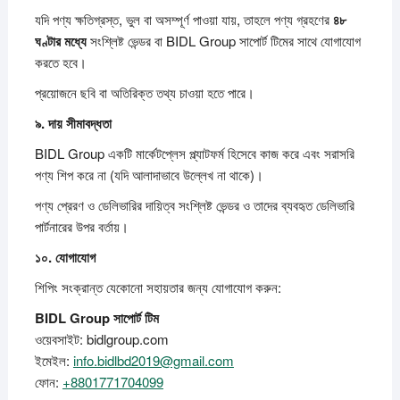
যদি পণ্য ক্ষতিগ্রস্ত, ভুল বা অসম্পূর্ণ পাওয়া যায়, তাহলে পণ্য গ্রহণের
৪৮
ঘণ্টার
মধ্যে
সংশ্লিষ্ট ভেন্ডর বা BIDL Group সাপোর্ট টিমের সাথে যোগাযোগ
করতে হবে।
প্রয়োজনে ছবি বা অতিরিক্ত তথ্য চাওয়া হতে পারে।
৯.
দায়
সীমাবদ্ধতা
BIDL Group একটি মার্কেটপ্লেস প্ল্যাটফর্ম হিসেবে কাজ করে এবং সরাসরি
পণ্য শিপ করে না (যদি আলাদাভাবে উল্লেখ না থাকে)।
পণ্য প্রেরণ ও ডেলিভারির দায়িত্ব সংশ্লিষ্ট ভেন্ডর ও তাদের ব্যবহৃত ডেলিভারি
পার্টনারের উপর বর্তায়।
১০.
যোগাযোগ
শিপিং সংক্রান্ত যেকোনো সহায়তার জন্য যোগাযোগ করুন:
BIDL Group
সাপোর্ট
টিম
ওয়েবসাইট: bidlgroup.com
ইমেইল:
info.bidlbd2019@gmail.com
ফোন:
+8801771704099