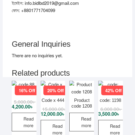
ইমেইল: info.bidlbd2019@gmail.com
ফোন: +8801771704099
General Inquiries
There are no inquiries yet.
Related products
16% Off
20% Off
42% Off
code 88
Code x 444
Product
code: 1198
5,000.00
৳
Original
Current
price
price
4,200.00
৳
code 1208
15,000.00
৳
Original
Current
6,000.00
৳
Origina
Curren
was:
is:
price
price
price
price
12,000.00
৳
3,500.00
৳
5,000.00৳ .
4,200.00৳ .
was:
is:
was:
is:
Read
Read
15,000.00৳ .
12,000.00৳ .
6,000.
3,500.
more
more
Read
Read
more
more