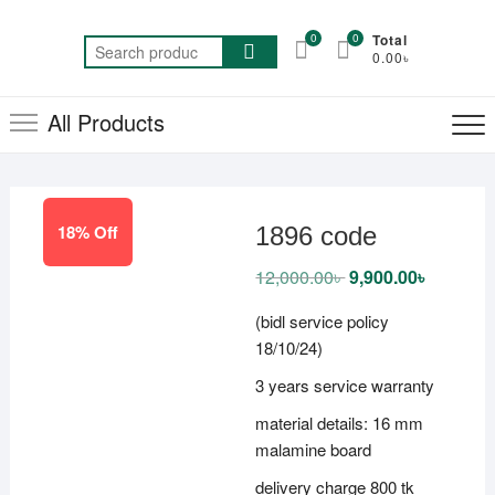
Skip
to
0
0
Total
Search
0.00৳
content
for:
All Products
18% Off
1896 code
12,000.00
৳
Original
9,900.00
৳
Current
price
price
was:
is:
(bidl service policy
12,000.00৳ .
9,900.00৳
18/10/24)
3 years service warranty
material details: 16 mm
malamine board
delivery charge 800 tk