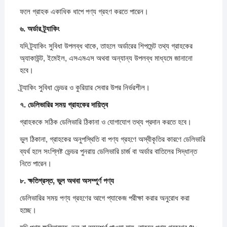
ফলে গ্রাহক একাধিক ধাপে পণ্য গ্রহণ করতে পারেন।
৬.
অর্ডার
ট্র্যাকিং
যদি ট্র্যাকিং সুবিধা উপলব্ধ থাকে, তাহলে অর্ডারের শিপমেন্ট তথ্য গ্রাহকের
অ্যাকাউন্ট, ইমেইল, এসএমএস অথবা অন্যান্য উপলব্ধ মাধ্যমে জানানো
হবে।
ট্র্যাকিং সুবিধা ভেন্ডর ও কুরিয়ার সেবার উপর নির্ভরশীল।
৭.
ডেলিভারির
সময়
গ্রাহকের
দায়িত্ব
গ্রাহককে সঠিক ডেলিভারি ঠিকানা ও যোগাযোগ তথ্য প্রদান করতে হবে।
ভুল ঠিকানা, গ্রাহকের অনুপস্থিতি বা পণ্য গ্রহণে অস্বীকৃতির কারণে ডেলিভারি
ব্যর্থ হলে সংশ্লিষ্ট ভেন্ডর পুনরায় ডেলিভারি চার্জ বা অর্ডার বাতিলের সিদ্ধান্ত
নিতে পারেন।
৮.
ক্ষতিগ্রস্ত,
ভুল
অথবা
অসম্পূর্ণ
পণ্য
ডেলিভারির সময় পণ্য গ্রহণের আগে প্যাকেজ পরীক্ষা করার অনুরোধ করা
হচ্ছে।
যদি পণ্য ক্ষতিগ্রস্ত, ভুল বা অসম্পূর্ণ পাওয়া যায়, তাহলে পণ্য গ্রহণের
৪৮