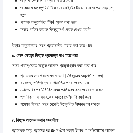
পণ্য ক্ষতিগ্রস্ত অবস্থায় পাওয়া গেলে
পণ্যের গুরুত্বপূর্ণ বৈশিষ্ট্য ওয়েবসাইটের বিবরণের সাথে অসামঞ্জস্যপূর্ণ
হলে
গ্রাহক অনুমোদিত রিটার্ন গ্রহণ করা হলে
অর্ডার বাতিল হয়েছে কিন্তু অর্থ ফেরত দেওয়া হয়নি
রিফান্ড অনুমোদনের আগে প্রয়োজনীয় যাচাই করা হতে পারে।
৩.
কোন
ক্ষেত্রে
রিফান্ড
প্রযোজ্য
নাও
হতে
পারে
নিচের পরিস্থিতিতে রিফান্ড আবেদন প্রত্যাখ্যান করা হতে পারে—
গ্রাহকের মত পরিবর্তনের কারণে (যদি ভেন্ডর অনুমতি না দেয়)
ব্যবহৃত, ক্ষতিগ্রস্ত বা পরিবর্তিত পণ্য ফেরত দিলে
ডেলিভারির পর নির্ধারিত সময় অতিক্রম করে অভিযোগ করলে
ভুল ঠিকানা বা গ্রাহকের কারণে ডেলিভারি ব্যর্থ হলে
পণ্যের বিবরণে আগে থেকেই উল্লেখিত সীমাবদ্ধতা থাকলে
৪.
রিফান্ড
আবেদন
করার
সময়সীমা
গ্রাহককে পণ্য গ্রহণের পর
৪৮
ঘণ্টার
মধ্যে
রিফান্ড বা অভিযোগের আবেদন