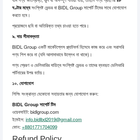
ঘণ্টার
মধ্যে
সংশ্লিষ্ট ভেন্ডর বা BIDL Group সাপোর্ট টিমের সাথে যোগাযোগ
করতে হবে।
প্রয়োজনে ছবি বা অতিরিক্ত তথ্য চাওয়া হতে পারে।
৯.
দায়
সীমাবদ্ধতা
BIDL Group একটি মার্কেটপ্লেস প্ল্যাটফর্ম হিসেবে কাজ করে এবং সরাসরি
পণ্য শিপ করে না (যদি আলাদাভাবে উল্লেখ না থাকে)।
পণ্য প্রেরণ ও ডেলিভারির দায়িত্ব সংশ্লিষ্ট ভেন্ডর ও তাদের ব্যবহৃত ডেলিভারি
পার্টনারের উপর বর্তায়।
১০.
যোগাযোগ
শিপিং সংক্রান্ত যেকোনো সহায়তার জন্য যোগাযোগ করুন:
BIDL Group
সাপোর্ট
টিম
ওয়েবসাইট: bidlgroup.com
ইমেইল:
info.bidlbd2019@gmail.com
ফোন:
+8801771704099
Refund Policy