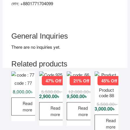
ফোন: +8801771704099
General Inquiries
There are no inquiries yet.
Related products
47% Off
21% Off
45% Off
code : 77
Code 925
code: 66
Product
8,000.00
৳
5,500.00
৳
Original
Current
12,000.00
৳
Original
Current
price
price
price
price
2,900.00
৳
9,500.00
৳
code 88
was:
is:
was:
is:
Read
5,500.00
৳
Origina
Curren
5,500.00৳ .
2,900.00৳ .
12,000.00৳ .
9,500.00৳ .
price
price
Read
Read
3,000.00
৳
more
was:
is:
more
more
5,500.
3,000.
Read
more