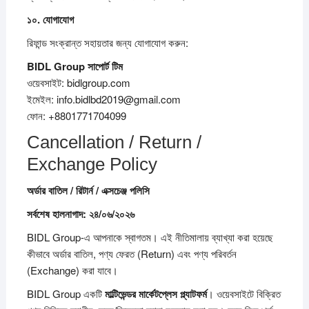
১০.
যোগাযোগ
রিফান্ড সংক্রান্ত সহায়তার জন্য যোগাযোগ করুন:
BIDL Group
সাপোর্ট
টিম
ওয়েবসাইট: bidlgroup.com
ইমেইল: info.bidlbd2019@gmail.com
ফোন: +8801771704099
Cancellation / Return /
Exchange Policy
অর্ডার
বাতিল /
রিটার্ন /
এক্সচেঞ্জ
পলিসি
সর্বশেষ
হালনাগাদ:
২৪/
০৬/
২০২৬
BIDL Group-এ আপনাকে স্বাগতম। এই নীতিমালায় ব্যাখ্যা করা হয়েছে
কীভাবে অর্ডার বাতিল, পণ্য ফেরত (Return) এবং পণ্য পরিবর্তন
(Exchange) করা যাবে।
BIDL Group একটি
মাল্টিভেন্ডর
মার্কেটপ্লেস
প্ল্যাটফর্ম
। ওয়েবসাইটে বিক্রিত