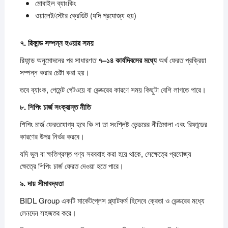
মোবাইল ব্যাংকিং
ওয়ালেট/স্টোর ক্রেডিট (যদি প্রযোজ্য হয়)
৭.
রিফান্ড
সম্পন্ন
হওয়ার
সময়
রিফান্ড অনুমোদনের পর সাধারণত
৭–
১৪
কার্যদিবসের
মধ্যে
অর্থ ফেরত প্রক্রিয়া
সম্পন্ন করার চেষ্টা করা হয়।
তবে ব্যাংক, পেমেন্ট গেটওয়ে বা ভেন্ডরের কারণে সময় কিছুটা বেশি লাগতে পারে।
৮.
শিপিং
চার্জ
সংক্রান্ত
নীতি
শিপিং চার্জ ফেরতযোগ্য হবে কি না তা সংশ্লিষ্ট ভেন্ডরের নীতিমালা এবং রিফান্ডের
কারণের উপর নির্ভর করবে।
যদি ভুল বা ক্ষতিগ্রস্ত পণ্য সরবরাহ করা হয়ে থাকে, সেক্ষেত্রে প্রযোজ্য
ক্ষেত্রে শিপিং চার্জ ফেরত দেওয়া হতে পারে।
৯.
দায়
সীমাবদ্ধতা
BIDL Group একটি মার্কেটপ্লেস প্ল্যাটফর্ম হিসেবে ক্রেতা ও ভেন্ডরের মধ্যে
লেনদেন সহজতর করে।