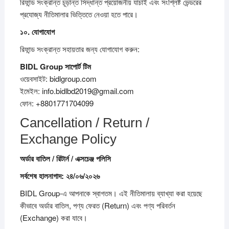
রিফান্ড সংক্রান্ত চূড়ান্ত সিদ্ধান্ত প্রয়োজনীয় যাচাই এবং সংশ্লিষ্ট ভেন্ডরের
প্রযোজ্য নীতিমালার ভিত্তিতে নেওয়া হতে পারে।
১০.
যোগাযোগ
রিফান্ড সংক্রান্ত সহায়তার জন্য যোগাযোগ করুন:
BIDL Group
সাপোর্ট
টিম
ওয়েবসাইট: bidlgroup.com
ইমেইল: info.bidlbd2019@gmail.com
ফোন: +8801771704099
Cancellation / Return /
Exchange Policy
অর্ডার
বাতিল /
রিটার্ন /
এক্সচেঞ্জ
পলিসি
সর্বশেষ
হালনাগাদ:
২৪/
০৬/
২০২৬
BIDL Group-এ আপনাকে স্বাগতম। এই নীতিমালায় ব্যাখ্যা করা হয়েছে
কীভাবে অর্ডার বাতিল, পণ্য ফেরত (Return) এবং পণ্য পরিবর্তন
(Exchange) করা যাবে।