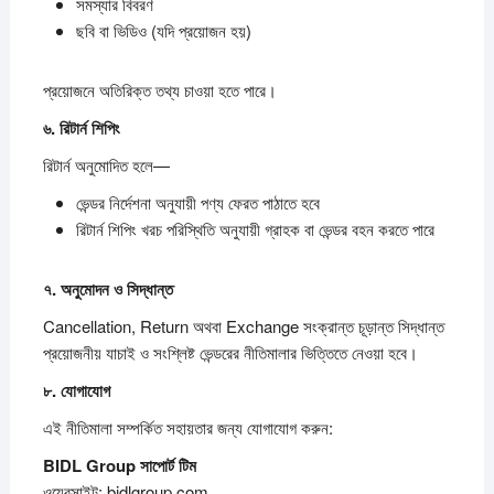
সমস্যার বিবরণ
ছবি বা ভিডিও (যদি প্রয়োজন হয়)
প্রয়োজনে অতিরিক্ত তথ্য চাওয়া হতে পারে।
৬.
রিটার্ন
শিপিং
রিটার্ন অনুমোদিত হলে—
ভেন্ডর নির্দেশনা অনুযায়ী পণ্য ফেরত পাঠাতে হবে
রিটার্ন শিপিং খরচ পরিস্থিতি অনুযায়ী গ্রাহক বা ভেন্ডর বহন করতে পারে
৭.
অনুমোদন
ও
সিদ্ধান্ত
Cancellation, Return অথবা Exchange সংক্রান্ত চূড়ান্ত সিদ্ধান্ত
প্রয়োজনীয় যাচাই ও সংশ্লিষ্ট ভেন্ডরের নীতিমালার ভিত্তিতে নেওয়া হবে।
৮.
যোগাযোগ
এই নীতিমালা সম্পর্কিত সহায়তার জন্য যোগাযোগ করুন:
BIDL Group
সাপোর্ট
টিম
ওয়েবসাইট: bidlgroup.com