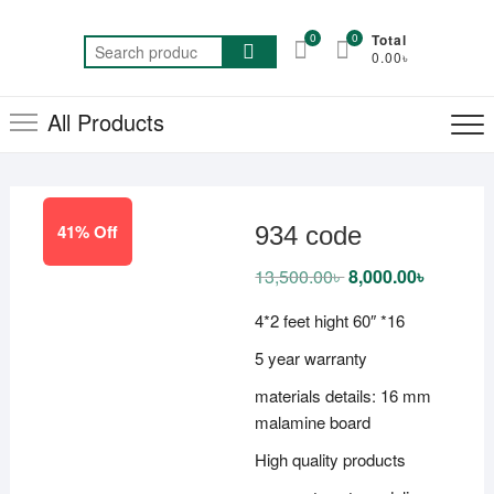
Skip
to
0
0
Total
Search
0.00৳
content
for:
All Products
41% Off
934 code
13,500.00
৳
Original
8,000.00
৳
Current
price
price
was:
is:
4*2 feet hight 60″ *16
13,500.00৳ .
8,000.00৳
5 year warranty
materials details: 16 mm
malamine board
High quality products