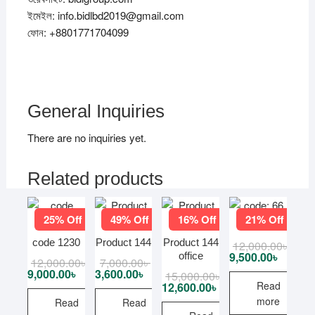
ইমেইল: info.bidlbd2019@gmail.com
ফোন: +8801771704099
General Inquiries
There are no inquiries yet.
Related products
25% Off
49% Off
16% Off
21% Off
code: 66
code 1230
Product 144
Product 144
12,000.00
৳
Origi
Curre
price
price
9,500.00
৳
office
12,000.00
৳
Original
Current
7,000.00
৳
Original
Current
was:
is:
price
price
price
price
9,000.00
৳
3,600.00
৳
15,000.00
৳
Original
Current
12,00
9,500
was:
is:
was:
is:
price
price
Read
12,600.00
৳
12,000.00৳ .
9,000.00৳ .
7,000.00৳ .
3,600.00৳ .
was:
is:
more
Read
Read
15,000.00৳ .
12,600.00৳ .