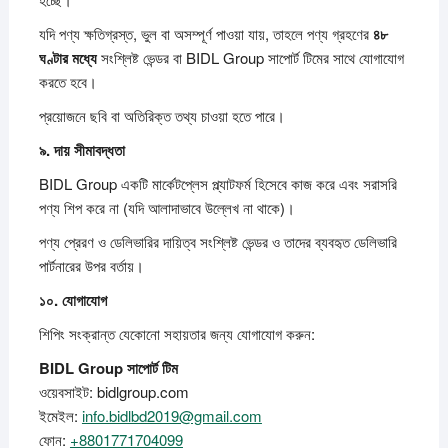
যদি পণ্য ক্ষতিগ্রস্ত, ভুল বা অসম্পূর্ণ পাওয়া যায়, তাহলে পণ্য গ্রহণের
৪৮
ঘণ্টার
মধ্যে
সংশ্লিষ্ট ভেন্ডর বা BIDL Group সাপোর্ট টিমের সাথে যোগাযোগ
করতে হবে।
প্রয়োজনে ছবি বা অতিরিক্ত তথ্য চাওয়া হতে পারে।
৯.
দায়
সীমাবদ্ধতা
BIDL Group একটি মার্কেটপ্লেস প্ল্যাটফর্ম হিসেবে কাজ করে এবং সরাসরি
পণ্য শিপ করে না (যদি আলাদাভাবে উল্লেখ না থাকে)।
পণ্য প্রেরণ ও ডেলিভারির দায়িত্ব সংশ্লিষ্ট ভেন্ডর ও তাদের ব্যবহৃত ডেলিভারি
পার্টনারের উপর বর্তায়।
১০.
যোগাযোগ
শিপিং সংক্রান্ত যেকোনো সহায়তার জন্য যোগাযোগ করুন:
BIDL Group
সাপোর্ট
টিম
ওয়েবসাইট: bidlgroup.com
ইমেইল:
info.bidlbd2019@gmail.com
ফোন:
+8801771704099