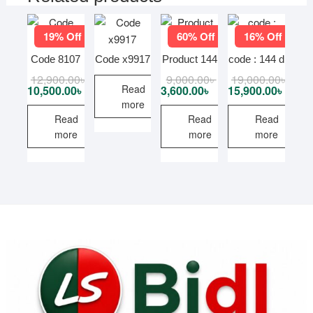
19% Off
60% Off
16% Off
Code 8107
Code x9917
Product 144
code : 144 d
12,900.00
৳
Original
Current
9,000.00
৳
Original
Current
19,000.00
৳
Origi
Curre
price
price
Read
price
price
price
price
10,500.00
৳
3,600.00
৳
15,900.00
৳
was:
is:
was:
is:
was:
is:
more
12,900.00৳ .
10,500.00৳ .
9,000.00৳ .
3,600.00৳ .
19,00
15,90
Read
Read
Read
more
more
more