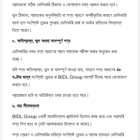
গ্রাহককে সঠিক ডেলিভারি ঠিকানা ও যোগাযোগ তথ্য প্রদান করতে হবে।
ভুল ঠিকানা, গ্রাহকের অনুপস্থিতি বা পণ্য গ্রহণে অস্বীকৃতির কারণে ডেলিভারি
ব্যর্থ হলে সংশ্লিষ্ট ভেন্ডর পুনরায় ডেলিভারি চার্জ বা অর্ডার বাতিলের সিদ্ধান্ত
নিতে পারেন।
৮.
ক্ষতিগ্রস্ত,
ভুল
অথবা
অসম্পূর্ণ
পণ্য
ডেলিভারির সময় পণ্য গ্রহণের আগে প্যাকেজ পরীক্ষা করার অনুরোধ করা
হচ্ছে।
যদি পণ্য ক্ষতিগ্রস্ত, ভুল বা অসম্পূর্ণ পাওয়া যায়, তাহলে পণ্য গ্রহণের
৪৮
ঘণ্টার
মধ্যে
সংশ্লিষ্ট ভেন্ডর বা BIDL Group সাপোর্ট টিমের সাথে যোগাযোগ
করতে হবে।
প্রয়োজনে ছবি বা অতিরিক্ত তথ্য চাওয়া হতে পারে।
৯.
দায়
সীমাবদ্ধতা
BIDL Group একটি মার্কেটপ্লেস প্ল্যাটফর্ম হিসেবে কাজ করে এবং সরাসরি
পণ্য শিপ করে না (যদি আলাদাভাবে উল্লেখ না থাকে)।
পণ্য প্রেরণ ও ডেলিভারির দায়িত্ব সংশ্লিষ্ট ভেন্ডর ও তাদের ব্যবহৃত ডেলিভারি