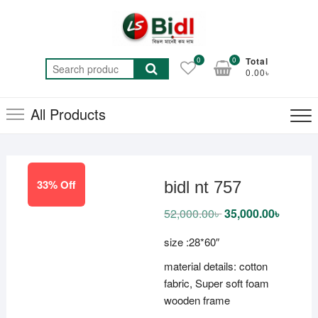
Skip
to
content
0
0
Total
Search
0.00৳
for:
All Products
33% Off
bidl nt 757
52,000.00
৳
Original
35,000.00
৳
Current
price
price
was:
is:
size :28*60″
52,000.00৳ .
35,000.
material details: cotton
fabric, Super soft foam
wooden frame