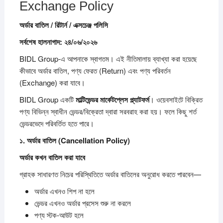
Exchange Policy
অর্ডার
বাতিল /
রিটার্ন /
এক্সচেঞ্জ
পলিসি
সর্বশেষ
হালনাগাদ:
২৪/
০৬/
২০২৬
BIDL Group-এ আপনাকে স্বাগতম। এই নীতিমালায় ব্যাখ্যা করা হয়েছে
কীভাবে অর্ডার বাতিল, পণ্য ফেরত (Return) এবং পণ্য পরিবর্তন
(Exchange) করা যাবে।
BIDL Group একটি
মাল্টিভেন্ডর
মার্কেটপ্লেস
প্ল্যাটফর্ম
। ওয়েবসাইটে বিক্রিত
পণ্য বিভিন্ন স্বাধীন ভেন্ডর/বিক্রেতা দ্বারা সরবরাহ করা হয়। ফলে কিছু শর্ত
ভেন্ডরভেদে পরিবর্তিত হতে পারে।
১.
অর্ডার
বাতিল (Cancellation Policy)
অর্ডার
কখন
বাতিল
করা
যাবে
গ্রাহক সাধারণত নিচের পরিস্থিতিতে অর্ডার বাতিলের অনুরোধ করতে পারবেন—
অর্ডার এখনও শিপ না হলে
ভেন্ডর এখনও অর্ডার প্রসেস শুরু না করলে
পণ্য স্টক-আউট হলে