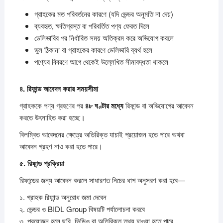
গ্রাহকের মত পরিবর্তনের কারণে (যদি ভেন্ডর অনুমতি না দেয়)
ব্যবহৃত, ক্ষতিগ্রস্ত বা পরিবর্তিত পণ্য ফেরত দিলে
ডেলিভারির পর নির্ধারিত সময় অতিক্রম করে অভিযোগ করলে
ভুল ঠিকানা বা গ্রাহকের কারণে ডেলিভারি ব্যর্থ হলে
পণ্যের বিবরণে আগে থেকেই উল্লেখিত সীমাবদ্ধতা থাকলে
৪.
রিফান্ড
আবেদন
করার
সময়সীমা
গ্রাহককে পণ্য গ্রহণের পর
৪৮
ঘণ্টার
মধ্যে
রিফান্ড বা অভিযোগের আবেদন
করতে উৎসাহিত করা হচ্ছে।
বিলম্বিত আবেদনের ক্ষেত্রে অতিরিক্ত যাচাই প্রয়োজন হতে পারে অথবা
আবেদন গ্রহণ নাও করা হতে পারে।
৫.
রিফান্ড
প্রক্রিয়া
রিফান্ডের জন্য আবেদন করলে সাধারণত নিচের ধাপ অনুসরণ করা হবে—
১. গ্রাহক রিফান্ড অনুরোধ জমা দেবেন
২. ভেন্ডর ও BIDL Group বিষয়টি পর্যালোচনা করবে
৩. প্রয়োজন হলে ছবি, ভিডিও বা অতিরিক্ত তথ্য চাওয়া হতে পারে