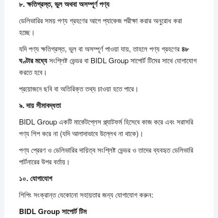
৮.
ক্ষতিগ্রস্ত,
ভুল
অথবা
অসম্পূর্ণ
পণ্য
ডেলিভারির সময় পণ্য গ্রহণের আগে প্যাকেজ পরীক্ষা করার অনুরোধ করা
হচ্ছে।
যদি পণ্য ক্ষতিগ্রস্ত, ভুল বা অসম্পূর্ণ পাওয়া যায়, তাহলে পণ্য গ্রহণের
৪৮
ঘণ্টার
মধ্যে
সংশ্লিষ্ট ভেন্ডর বা BIDL Group সাপোর্ট টিমের সাথে যোগাযোগ
করতে হবে।
প্রয়োজনে ছবি বা অতিরিক্ত তথ্য চাওয়া হতে পারে।
৯.
দায়
সীমাবদ্ধতা
BIDL Group একটি মার্কেটপ্লেস প্ল্যাটফর্ম হিসেবে কাজ করে এবং সরাসরি
পণ্য শিপ করে না (যদি আলাদাভাবে উল্লেখ না থাকে)।
পণ্য প্রেরণ ও ডেলিভারির দায়িত্ব সংশ্লিষ্ট ভেন্ডর ও তাদের ব্যবহৃত ডেলিভারি
পার্টনারের উপর বর্তায়।
১০.
যোগাযোগ
শিপিং সংক্রান্ত যেকোনো সহায়তার জন্য যোগাযোগ করুন:
BIDL Group
সাপোর্ট
টিম