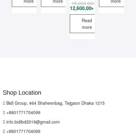
more
more
more
15,000.00
৳
Original
Current
price
price
12,600.00
৳
was:
is:
15,000.00৳ .
12,600.00৳ .
Read
more
Shop Location
Bidl Group, 464 Shaheenbag, Tejgaon Dhaka 1215
+8801771704099
info.bidlbd2019@gmail.com
+8801771704099