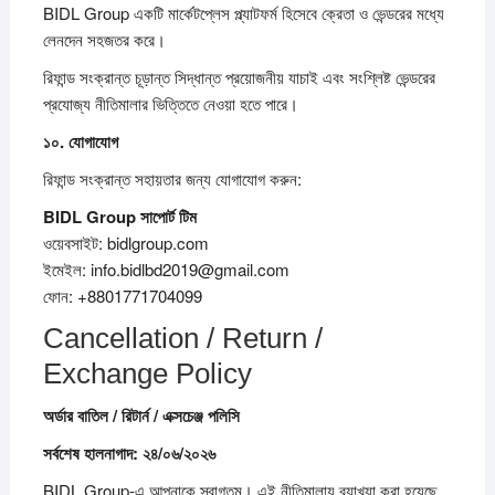
BIDL Group একটি মার্কেটপ্লেস প্ল্যাটফর্ম হিসেবে ক্রেতা ও ভেন্ডরের মধ্যে
লেনদেন সহজতর করে।
রিফান্ড সংক্রান্ত চূড়ান্ত সিদ্ধান্ত প্রয়োজনীয় যাচাই এবং সংশ্লিষ্ট ভেন্ডরের
প্রযোজ্য নীতিমালার ভিত্তিতে নেওয়া হতে পারে।
১০.
যোগাযোগ
রিফান্ড সংক্রান্ত সহায়তার জন্য যোগাযোগ করুন:
BIDL Group
সাপোর্ট
টিম
ওয়েবসাইট: bidlgroup.com
ইমেইল: info.bidlbd2019@gmail.com
ফোন: +8801771704099
Cancellation / Return /
Exchange Policy
অর্ডার
বাতিল /
রিটার্ন /
এক্সচেঞ্জ
পলিসি
সর্বশেষ
হালনাগাদ:
২৪/
০৬/
২০২৬
BIDL Group-এ আপনাকে স্বাগতম। এই নীতিমালায় ব্যাখ্যা করা হয়েছে