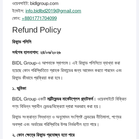
ওয়েবসাইট: bidlgroup.com
ইমেইল:
info.bidlbd2019@gmail.com
ফোন:
+8801771704099
Refund Policy
রিফান্ড
পলিসি
সর্বশেষ
হালনাগাদ: ২৪/০৬/২০২৬
BIDL Group-এ আপনাকে স্বাগতম। এই রিফান্ড পলিসিতে ব্যাখ্যা করা
হয়েছে কোন পরিস্থিতিতে গ্রাহক রিফান্ডের জন্য আবেদন করতে পারবেন এবং
রিফান্ড কীভাবে প্রক্রিয়া করা হবে।
১.
ভূমিকা
BIDL Group একটি
মাল্টিভেন্ডর
মার্কেটপ্লেস
প্ল্যাটফর্ম
। ওয়েবসাইটে বিক্রিত
পণ্য বিভিন্ন স্বাধীন ভেন্ডর/বিক্রেতা দ্বারা সরবরাহ করা হয়।
রিফান্ড সংক্রান্ত সিদ্ধান্ত ও অনুমোদন সংশ্লিষ্ট ভেন্ডরের নীতিমালা, পণ্যের
অবস্থা এবং অর্ডারের পরিস্থিতির উপর নির্ভরশীল হতে পারে।
২.
কোন
ক্ষেত্রে
রিফান্ড
প্রযোজ্য
হতে
পারে