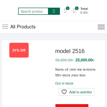
Skip
to
0
0
Total
Search
0.00৳
content
for:
All Products
31% Off
model 2516
36,000.00
৳
Original
25,000.00
৳
Current
price
price
was:
is:
বিডলের এই সোফা সারা বাংলাদেশের
36,000.00৳ .
25,000.
ইষ্টান ব্যাংকে দেখতে পাবেন
Out of stock
Add to wishlist