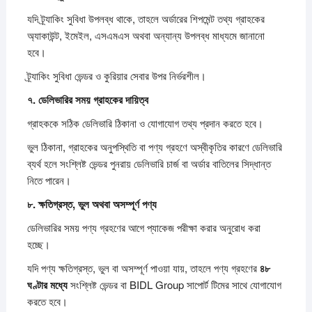
যদি ট্র্যাকিং সুবিধা উপলব্ধ থাকে, তাহলে অর্ডারের শিপমেন্ট তথ্য গ্রাহকের
অ্যাকাউন্ট, ইমেইল, এসএমএস অথবা অন্যান্য উপলব্ধ মাধ্যমে জানানো
হবে।
ট্র্যাকিং সুবিধা ভেন্ডর ও কুরিয়ার সেবার উপর নির্ভরশীল।
৭.
ডেলিভারির
সময়
গ্রাহকের
দায়িত্ব
গ্রাহককে সঠিক ডেলিভারি ঠিকানা ও যোগাযোগ তথ্য প্রদান করতে হবে।
ভুল ঠিকানা, গ্রাহকের অনুপস্থিতি বা পণ্য গ্রহণে অস্বীকৃতির কারণে ডেলিভারি
ব্যর্থ হলে সংশ্লিষ্ট ভেন্ডর পুনরায় ডেলিভারি চার্জ বা অর্ডার বাতিলের সিদ্ধান্ত
নিতে পারেন।
৮.
ক্ষতিগ্রস্ত,
ভুল
অথবা
অসম্পূর্ণ
পণ্য
ডেলিভারির সময় পণ্য গ্রহণের আগে প্যাকেজ পরীক্ষা করার অনুরোধ করা
হচ্ছে।
যদি পণ্য ক্ষতিগ্রস্ত, ভুল বা অসম্পূর্ণ পাওয়া যায়, তাহলে পণ্য গ্রহণের
৪৮
ঘণ্টার
মধ্যে
সংশ্লিষ্ট ভেন্ডর বা BIDL Group সাপোর্ট টিমের সাথে যোগাযোগ
করতে হবে।