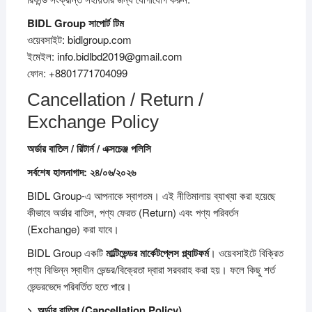
BIDL Group
সাপোর্ট
টিম
ওয়েবসাইট: bidlgroup.com
ইমেইল: info.bidlbd2019@gmail.com
ফোন: +8801771704099
Cancellation / Return /
Exchange Policy
অর্ডার
বাতিল /
রিটার্ন /
এক্সচেঞ্জ
পলিসি
সর্বশেষ
হালনাগাদ:
২৪/
০৬/
২০২৬
BIDL Group-এ আপনাকে স্বাগতম। এই নীতিমালায় ব্যাখ্যা করা হয়েছে
কীভাবে অর্ডার বাতিল, পণ্য ফেরত (Return) এবং পণ্য পরিবর্তন
(Exchange) করা যাবে।
BIDL Group একটি
মাল্টিভেন্ডর
মার্কেটপ্লেস
প্ল্যাটফর্ম
। ওয়েবসাইটে বিক্রিত
পণ্য বিভিন্ন স্বাধীন ভেন্ডর/বিক্রেতা দ্বারা সরবরাহ করা হয়। ফলে কিছু শর্ত
ভেন্ডরভেদে পরিবর্তিত হতে পারে।
১.
অর্ডার
বাতিল (Cancellation Policy)