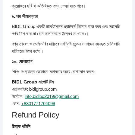
প্রয়োজনে ছবি বা অতিরিক্ত তথ্য চাওয়া হতে পারে।
৯.
দায়
সীমাবদ্ধতা
BIDL Group একটি মার্কেটপ্লেস প্ল্যাটফর্ম হিসেবে কাজ করে এবং সরাসরি
পণ্য শিপ করে না (যদি আলাদাভাবে উল্লেখ না থাকে)।
পণ্য প্রেরণ ও ডেলিভারির দায়িত্ব সংশ্লিষ্ট ভেন্ডর ও তাদের ব্যবহৃত ডেলিভারি
পার্টনারের উপর বর্তায়।
১০.
যোগাযোগ
শিপিং সংক্রান্ত যেকোনো সহায়তার জন্য যোগাযোগ করুন:
BIDL Group
সাপোর্ট
টিম
ওয়েবসাইট: bidlgroup.com
ইমেইল:
info.bidlbd2019@gmail.com
ফোন:
+8801771704099
Refund Policy
রিফান্ড
পলিসি