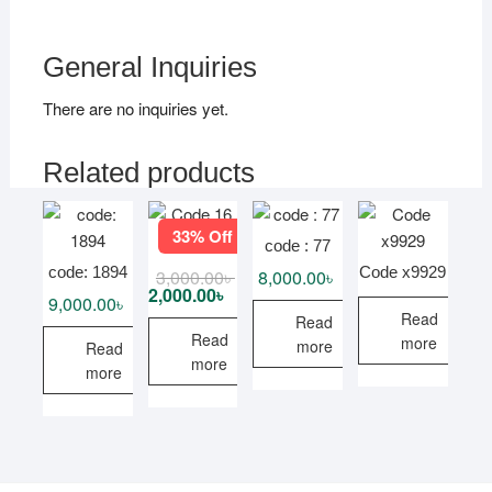
General Inquiries
There are no inquiries yet.
Related products
33% Off
Code 16
code : 77
code: 1894
Code x9929
3,000.00
৳
Original
Current
8,000.00
৳
price
price
2,000.00
৳
9,000.00
৳
was:
is:
Read
Read
3,000.00৳ .
2,000.00৳ .
Read
more
more
Read
more
more