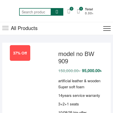
Skip
to
0
0
Total
Search
0.00৳
content
for:
All Products
37% Off
model no BW
909
150,000.00
৳
Original
95,000.00
৳
Curren
price
price
was:
is:
artificial leather & wooden
150,000.00৳ .
95,000
Super soft foam
14years service warranty
3+2+1 seats
10/08/25 big offer