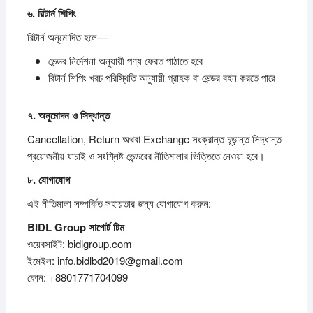
৬.
রিটার্ন
শিপিং
রিটার্ন অনুমোদিত হলে—
ভেন্ডর নির্দেশনা অনুযায়ী পণ্য ফেরত পাঠাতে হবে
রিটার্ন শিপিং খরচ পরিস্থিতি অনুযায়ী গ্রাহক বা ভেন্ডর বহন করতে পারে
৭.
অনুমোদন
ও
সিদ্ধান্ত
Cancellation, Return অথবা Exchange সংক্রান্ত চূড়ান্ত সিদ্ধান্ত
প্রয়োজনীয় যাচাই ও সংশ্লিষ্ট ভেন্ডরের নীতিমালার ভিত্তিতে নেওয়া হবে।
৮.
যোগাযোগ
এই নীতিমালা সম্পর্কিত সহায়তার জন্য যোগাযোগ করুন:
BIDL Group
সাপোর্ট
টিম
ওয়েবসাইট: bidlgroup.com
ইমেইল: info.bidlbd2019@gmail.com
ফোন: +8801771704099