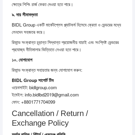
ক্ষেত্রে শিপিং চার্জ ফেরত দেওয়া হতে পারে।
৯.
দায়
সীমাবদ্ধতা
BIDL Group একটি মার্কেটপ্লেস প্ল্যাটফর্ম হিসেবে ক্রেতা ও ভেন্ডরের মধ্যে
লেনদেন সহজতর করে।
রিফান্ড সংক্রান্ত চূড়ান্ত সিদ্ধান্ত প্রয়োজনীয় যাচাই এবং সংশ্লিষ্ট ভেন্ডরের
প্রযোজ্য নীতিমালার ভিত্তিতে নেওয়া হতে পারে।
১০.
যোগাযোগ
রিফান্ড সংক্রান্ত সহায়তার জন্য যোগাযোগ করুন:
BIDL Group
সাপোর্ট
টিম
ওয়েবসাইট: bidlgroup.com
ইমেইল: info.bidlbd2019@gmail.com
ফোন: +8801771704099
Cancellation / Return /
Exchange Policy
অর্ডার
বাতিল /
রিটার্ন /
এক্সচেঞ্জ
পলিসি