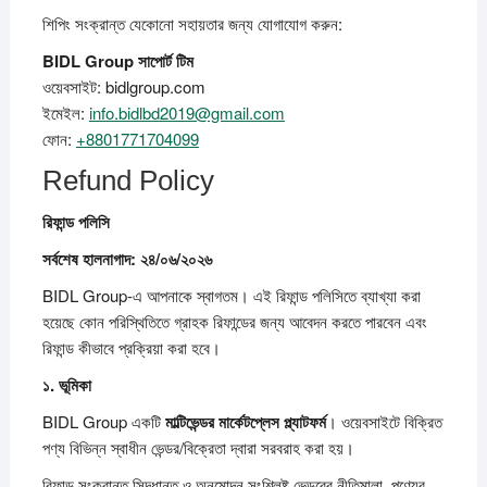
শিপিং সংক্রান্ত যেকোনো সহায়তার জন্য যোগাযোগ করুন:
BIDL Group
সাপোর্ট
টিম
ওয়েবসাইট: bidlgroup.com
ইমেইল:
info.bidlbd2019@gmail.com
ফোন:
+8801771704099
Refund Policy
রিফান্ড
পলিসি
সর্বশেষ
হালনাগাদ: ২৪/০৬/২০২৬
BIDL Group-এ আপনাকে স্বাগতম। এই রিফান্ড পলিসিতে ব্যাখ্যা করা
হয়েছে কোন পরিস্থিতিতে গ্রাহক রিফান্ডের জন্য আবেদন করতে পারবেন এবং
রিফান্ড কীভাবে প্রক্রিয়া করা হবে।
১.
ভূমিকা
BIDL Group একটি
মাল্টিভেন্ডর
মার্কেটপ্লেস
প্ল্যাটফর্ম
। ওয়েবসাইটে বিক্রিত
পণ্য বিভিন্ন স্বাধীন ভেন্ডর/বিক্রেতা দ্বারা সরবরাহ করা হয়।
রিফান্ড সংক্রান্ত সিদ্ধান্ত ও অনুমোদন সংশ্লিষ্ট ভেন্ডরের নীতিমালা, পণ্যের