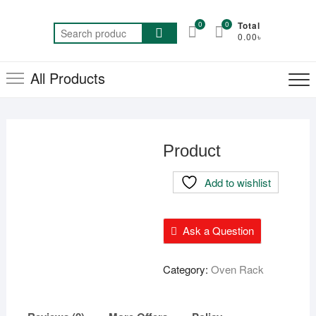
Skip
to
0
0
Total
Search
0.00৳
content
for:
All Products
Product
Add to wishlist
Ask a Question
Category:
Oven Rack