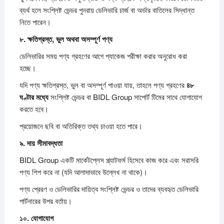
ব্যর্থ হলে সংশ্লিষ্ট ভেন্ডর পুনরায় ডেলিভারি চার্জ বা অর্ডার বাতিলের সিদ্ধান্ত
নিতে পারেন।
৮.
ক্ষতিগ্রস্ত,
ভুল
অথবা
অসম্পূর্ণ
পণ্য
ডেলিভারির সময় পণ্য গ্রহণের আগে প্যাকেজ পরীক্ষা করার অনুরোধ করা
হচ্ছে।
যদি পণ্য ক্ষতিগ্রস্ত, ভুল বা অসম্পূর্ণ পাওয়া যায়, তাহলে পণ্য গ্রহণের
৪৮
ঘণ্টার
মধ্যে
সংশ্লিষ্ট ভেন্ডর বা BIDL Group সাপোর্ট টিমের সাথে যোগাযোগ
করতে হবে।
প্রয়োজনে ছবি বা অতিরিক্ত তথ্য চাওয়া হতে পারে।
৯.
দায়
সীমাবদ্ধতা
BIDL Group একটি মার্কেটপ্লেস প্ল্যাটফর্ম হিসেবে কাজ করে এবং সরাসরি
পণ্য শিপ করে না (যদি আলাদাভাবে উল্লেখ না থাকে)।
পণ্য প্রেরণ ও ডেলিভারির দায়িত্ব সংশ্লিষ্ট ভেন্ডর ও তাদের ব্যবহৃত ডেলিভারি
পার্টনারের উপর বর্তায়।
১০.
যোগাযোগ