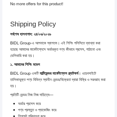
No more offers for this product!
Shipping Policy
সর্বশেষ
হালনাগাদ:
২৪/
০৬/
২০২৬
BIDL Group-এ আপনাকে স্বাগতম। এই শিপিং পলিসিতে ব্যাখ্যা করা
হয়েছে আমাদের মার্কেটপ্লেসে অর্ডারকৃত পণ্য কীভাবে প্রসেস, পাঠানো এবং
ডেলিভারি করা হয়।
১.
আমাদের
শিপিং
মডেল
BIDL Group একটি
মাল্টিভেন্ডর
মার্কেটপ্লেস
প্ল্যাটফর্ম
। ওয়েবসাইটে
তালিকাভুক্ত পণ্য বিভিন্ন স্বাধীন ভেন্ডর/বিক্রেতা দ্বারা বিক্রি ও সরবরাহ করা
হয়।
প্রতিটি ভেন্ডর নিজ নিজ দায়িত্বে—
অর্ডার প্রসেস করে
পণ্য প্রস্তুত ও প্যাকেজিং করে
শিপমেন্ট পরিচালনা করে