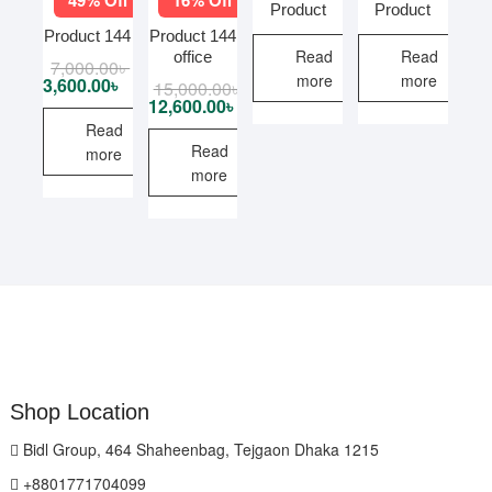
Product
Product
Product 144
Product 144
Read
Read
office
7,000.00
৳
Original
Current
more
more
price
price
3,600.00
৳
15,000.00
৳
Original
Current
was:
is:
price
price
12,600.00
৳
7,000.00৳ .
3,600.00৳ .
was:
is:
Read
15,000.00৳ .
12,600.00৳ .
Read
more
more
Shop Location
Bidl Group, 464 Shaheenbag, Tejgaon Dhaka 1215
+8801771704099