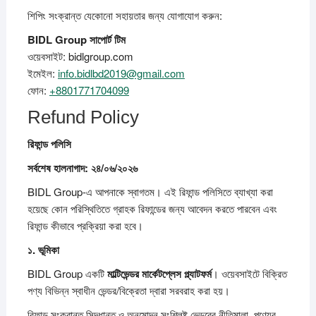
শিপিং সংক্রান্ত যেকোনো সহায়তার জন্য যোগাযোগ করুন:
BIDL Group
সাপোর্ট
টিম
ওয়েবসাইট: bidlgroup.com
ইমেইল:
info.bidlbd2019@gmail.com
ফোন:
+8801771704099
Refund Policy
রিফান্ড
পলিসি
সর্বশেষ
হালনাগাদ: ২৪/০৬/২০২৬
BIDL Group-এ আপনাকে স্বাগতম। এই রিফান্ড পলিসিতে ব্যাখ্যা করা
হয়েছে কোন পরিস্থিতিতে গ্রাহক রিফান্ডের জন্য আবেদন করতে পারবেন এবং
রিফান্ড কীভাবে প্রক্রিয়া করা হবে।
১.
ভূমিকা
BIDL Group একটি
মাল্টিভেন্ডর
মার্কেটপ্লেস
প্ল্যাটফর্ম
। ওয়েবসাইটে বিক্রিত
পণ্য বিভিন্ন স্বাধীন ভেন্ডর/বিক্রেতা দ্বারা সরবরাহ করা হয়।
রিফান্ড সংক্রান্ত সিদ্ধান্ত ও অনুমোদন সংশ্লিষ্ট ভেন্ডরের নীতিমালা, পণ্যের