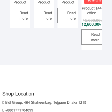
Product
Product
Product
Product 144
Read
Read
Read
office
more
more
more
15,000.00
৳
Origi
Curre
price
price
12,600.00
৳
was:
is:
15,00
12,60
Read
more
Shop Location
Bidl Group, 464 Shaheenbag, Tejgaon Dhaka 1215
+8801771704099