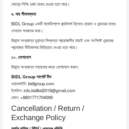
ক্ষেত্রে শিপিং চার্জ ফেরত দেওয়া হতে পারে।
৯.
দায়
সীমাবদ্ধতা
BIDL Group একটি মার্কেটপ্লেস প্ল্যাটফর্ম হিসেবে ক্রেতা ও ভেন্ডরের মধ্যে
লেনদেন সহজতর করে।
রিফান্ড সংক্রান্ত চূড়ান্ত সিদ্ধান্ত প্রয়োজনীয় যাচাই এবং সংশ্লিষ্ট ভেন্ডরের
প্রযোজ্য নীতিমালার ভিত্তিতে নেওয়া হতে পারে।
১০.
যোগাযোগ
রিফান্ড সংক্রান্ত সহায়তার জন্য যোগাযোগ করুন:
BIDL Group
সাপোর্ট
টিম
ওয়েবসাইট: bidlgroup.com
ইমেইল: info.bidlbd2019@gmail.com
ফোন: +8801771704099
Cancellation / Return /
Exchange Policy
অর্ডার
বাতিল /
রিটার্ন /
এক্সচেঞ্জ
পলিসি