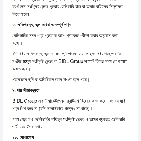
ব্যর্থ হলে সংশ্লিষ্ট ভেন্ডর পুনরায় ডেলিভারি চার্জ বা অর্ডার বাতিলের সিদ্ধান্ত
নিতে পারেন।
৮.
ক্ষতিগ্রস্ত,
ভুল
অথবা
অসম্পূর্ণ
পণ্য
ডেলিভারির সময় পণ্য গ্রহণের আগে প্যাকেজ পরীক্ষা করার অনুরোধ করা
হচ্ছে।
যদি পণ্য ক্ষতিগ্রস্ত, ভুল বা অসম্পূর্ণ পাওয়া যায়, তাহলে পণ্য গ্রহণের
৪৮
ঘণ্টার
মধ্যে
সংশ্লিষ্ট ভেন্ডর বা BIDL Group সাপোর্ট টিমের সাথে যোগাযোগ
করতে হবে।
প্রয়োজনে ছবি বা অতিরিক্ত তথ্য চাওয়া হতে পারে।
৯.
দায়
সীমাবদ্ধতা
BIDL Group একটি মার্কেটপ্লেস প্ল্যাটফর্ম হিসেবে কাজ করে এবং সরাসরি
পণ্য শিপ করে না (যদি আলাদাভাবে উল্লেখ না থাকে)।
পণ্য প্রেরণ ও ডেলিভারির দায়িত্ব সংশ্লিষ্ট ভেন্ডর ও তাদের ব্যবহৃত ডেলিভারি
পার্টনারের উপর বর্তায়।
১০.
যোগাযোগ