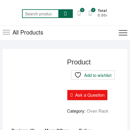
Skip
to
0
0
Total
Search
0.00৳
content
for:
All Products
Product
Add to wishlist
Ask a Question
Category:
Oven Rack